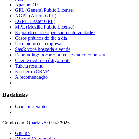
Apache 2.0
GPL (General Public License)
AGPL (Affero GPL)
LGPL (Lesser GPL)
MPL (Mozilla Public License)
E quando não é open source de verdade?
Casos práticos do dia a dia
Uso interno na empresa
SaaS: você hospeda e vende
Rebranding: trocar o nome e vender como seu
Cliente pediu o código fonte
Tabela resumo
E o PerfexCRM?
A recomendação
Backlinks
Giancarlo Santos
Criado com
Quartz v5.0.0
© 2026
GitHub
Discord Community