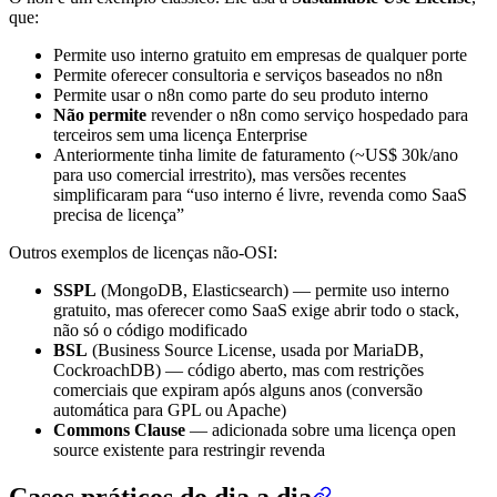
que:
Permite uso interno gratuito em empresas de qualquer porte
Permite oferecer consultoria e serviços baseados no n8n
Permite usar o n8n como parte do seu produto interno
Não permite
revender o n8n como serviço hospedado para
terceiros sem uma licença Enterprise
Anteriormente tinha limite de faturamento (~US$ 30k/ano
para uso comercial irrestrito), mas versões recentes
simplificaram para “uso interno é livre, revenda como SaaS
precisa de licença”
Outros exemplos de licenças não-OSI:
SSPL
(MongoDB, Elasticsearch) — permite uso interno
gratuito, mas oferecer como SaaS exige abrir todo o stack,
não só o código modificado
BSL
(Business Source License, usada por MariaDB,
CockroachDB) — código aberto, mas com restrições
comerciais que expiram após alguns anos (conversão
automática para GPL ou Apache)
Commons Clause
— adicionada sobre uma licença open
source existente para restringir revenda