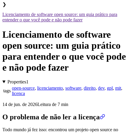
❯
Licenciamento de software open source: um guia prático para
entender o que você pode e não pode fazer
Licenciamento de software
open source: um guia prático
para entender o que você pode
e não pode fazer
Properties
1
open-source
,
licenciamento
,
software
,
direito
,
dev
,
gpl
,
mit
,
tags
licenca
14 de jun. de 2026
Leitura de 7 min
O problema de não ler a licença
Todo mundo já fez isso: encontrou um projeto open source no