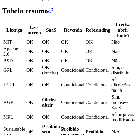
Tabela resumo
Precisa
Uso
Licença
SaaS
Revenda
Rebranding
abrir
interno
fonte?
MIT
OK
OK
OK
OK
Não
Apache
OK
OK
OK
OK
Não
2.0
BSD
OK
OK
OK
OK
Não
OK
Sim, se
GPL
OK
Condicional
Condicional
(brecha)
distribuir
Só
LGPL
OK
OK
Condicional
Condicional
alterações
na lib
Sim,
Obriga
AGPL
OK
Condicional
Condicional
inclusive
abrir
SaaS
Só arquivos
MPL
OK
OK
Condicional
Condicional
modificados
Proibido
Sustainable
Proibido
OK
sem
Proibido
N/A
Use
sem licença