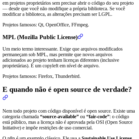
em projetos proprietários sem precisar abrir o código do seu projeto
— desde que você não modifique a própria biblioteca. Se você
modificar a biblioteca, as alterações precisam ser LGPL.
Projetos famosos: Qt, OpenOffice, FFmpeg.
MPL (Mozilla Public License)
Um meio termo interessante. Exige que arquivos modificados
permaneçam sob MPL, mas permite que novos arquivos
adicionados ao projeto tenham licenças diferentes (inclusive
proprietárias). É um copyleft em nível de arquivo.
Projetos famosos: Firefox, Thunderbird.
E quando não é open source de verdade?
Nem todo projeto com código disponível é open source. Existe uma
categoria chamada
“source-available”
ou
“fair-code”
: o código
está público, mas a licença não é aprovada pela OSI (Open Source
Initiative) e impõe restrições de uso comercial.
O n8n é um exemplo clássico. Ele usa a
Sustainable Use License
,