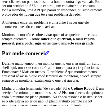
seus clientes, ou para os dois, uma hora ou outra algo vai cair. Pode
ser um certificado SSL que expirou, um container que consumiu
toda a memória, uma API que parou de responder, ou simplesmente
o provedor de nuvem que teve um problema de rede.
A diferença entre um problema e uma crise é saber que ele
aconteceu antes do cliente te avisar.
Monitoramento não é sobre evitar que coisas quebrem — coisas
sempre quebram. É sobre
saber que quebrou, o mais rápido
possível, para poder agir antes que o impacto seja grande.
Por onde comecei
Durante muito tempo, meu monitoramento era artesanal: um script
shell aqui, um
com
ali, e torcer para o
funcionar.
cron
curl
ping
Funcionava? Mais ou menos. O problema é que monitoramento
artesanal só avisa o que você lembrou de monitorar, e você sempre
esquece de monitorar exatamente o que vai quebrar.
Minha primeira ferramenta “de verdade” foi o
Uptime Robot
. É um
serviço freemium que monitora sites e APIs com checks de uptime a
cada 5 minutos no plano gratuito. Na época resolvia o básico: saber
se o site estava no ar ou não. O plano gratuito permite até 50
monitores, que para um começo é mais que suficiente.