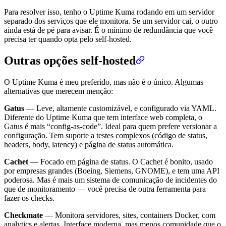
Para resolver isso, tenho o Uptime Kuma rodando em um servidor
separado dos serviços que ele monitora. Se um servidor cai, o outro
ainda está de pé para avisar. É o mínimo de redundância que você
precisa ter quando opta pelo self-hosted.
Outras opções self-hosted
O Uptime Kuma é meu preferido, mas não é o único. Algumas
alternativas que merecem menção:
Gatus
— Leve, altamente customizável, e configurado via YAML.
Diferente do Uptime Kuma que tem interface web completa, o
Gatus é mais “config-as-code”. Ideal para quem prefere versionar a
configuração. Tem suporte a testes complexos (código de status,
headers, body, latency) e página de status automática.
Cachet
— Focado em página de status. O Cachet é bonito, usado
por empresas grandes (Boeing, Siemens, GNOME), e tem uma API
poderosa. Mas é mais um sistema de comunicação de incidentes do
que de monitoramento — você precisa de outra ferramenta para
fazer os checks.
Checkmate
— Monitora servidores, sites, containers Docker, com
analytics e alertas. Interface moderna, mas menos comunidade que o