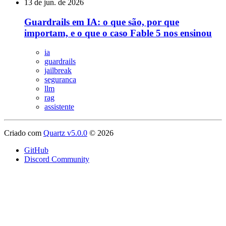
13 de jun. de 2026
Guardrails em IA: o que são, por que
importam, e o que o caso Fable 5 nos ensinou
ia
guardrails
jailbreak
seguranca
llm
rag
assistente
Criado com
Quartz v5.0.0
© 2026
GitHub
Discord Community