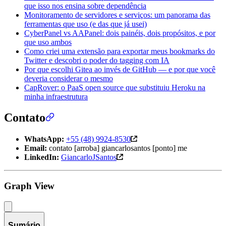
que isso nos ensina sobre dependência
Monitoramento de servidores e serviços: um panorama das
ferramentas que uso (e das que já usei)
CyberPanel vs AAPanel: dois painéis, dois propósitos, e por
que uso ambos
Como criei uma extensão para exportar meus bookmarks do
Twitter e descobri o poder do tagging com IA
Por que escolhi Gitea ao invés de GitHub — e por que você
deveria considerar o mesmo
CapRover: o PaaS open source que substituiu Heroku na
minha infraestrutura
Contato
WhatsApp:
+55 (48) 9924-8530
Email:
contato [arroba] giancarlosantos [ponto] me
LinkedIn:
GiancarloJSantos
Graph View
Sumário