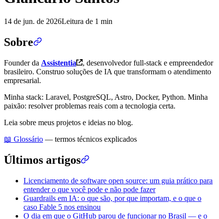
14 de jun. de 2026
Leitura de 1 min
Sobre
Founder da
Assistentia
, desenvolvedor full-stack e empreendedor
brasileiro. Construo soluções de IA que transformam o atendimento
empresarial.
Minha stack: Laravel, PostgreSQL, Astro, Docker, Python. Minha
paixão: resolver problemas reais com a tecnologia certa.
Leia sobre meus projetos e ideias no blog.
📖 Glossário
— termos técnicos explicados
Últimos artigos
Licenciamento de software open source: um guia prático para
entender o que você pode e não pode fazer
Guardrails em IA: o que são, por que importam, e o que o
caso Fable 5 nos ensinou
O dia em que o GitHub parou de funcionar no Brasil — e o