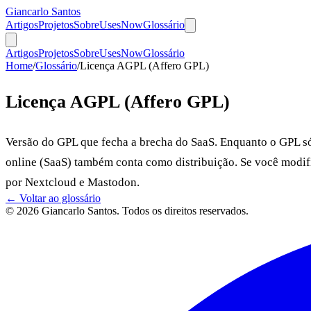
Giancarlo Santos
Artigos
Projetos
Sobre
Uses
Now
Glossário
Artigos
Projetos
Sobre
Uses
Now
Glossário
Home
/
Glossário
/
Licença AGPL (Affero GPL)
Licença AGPL (Affero GPL)
Versão do GPL que fecha a brecha do SaaS. Enquanto o GPL só
online (SaaS) também conta como distribuição. Se você modifi
por Nextcloud e Mastodon.
← Voltar ao glossário
© 2026 Giancarlo Santos. Todos os direitos reservados.