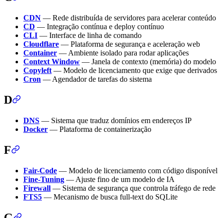
CDN
— Rede distribuída de servidores para acelerar conteúdo
CD
— Integração contínua e deploy contínuo
CLI
— Interface de linha de comando
Cloudflare
— Plataforma de segurança e aceleração web
Container
— Ambiente isolado para rodar aplicações
Context Window
— Janela de contexto (memória) do modelo
Copyleft
— Modelo de licenciamento que exige que derivados
Cron
— Agendador de tarefas do sistema
D
DNS
— Sistema que traduz domínios em endereços IP
Docker
— Plataforma de containerização
F
Fair-Code
— Modelo de licenciamento com código disponível m
Fine-Tuning
— Ajuste fino de um modelo de IA
Firewall
— Sistema de segurança que controla tráfego de rede
FTS5
— Mecanismo de busca full-text do SQLite
G