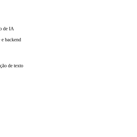
o de IA
e e backend
ão de texto