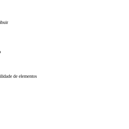
ibuir
o
ilidade de elementos