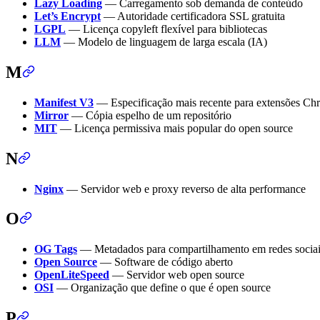
Lazy Loading
— Carregamento sob demanda de conteúdo
Let’s Encrypt
— Autoridade certificadora SSL gratuita
LGPL
— Licença copyleft flexível para bibliotecas
LLM
— Modelo de linguagem de larga escala (IA)
M
Manifest V3
— Especificação mais recente para extensões Ch
Mirror
— Cópia espelho de um repositório
MIT
— Licença permissiva mais popular do open source
N
Nginx
— Servidor web e proxy reverso de alta performance
O
OG Tags
— Metadados para compartilhamento em redes socia
Open Source
— Software de código aberto
OpenLiteSpeed
— Servidor web open source
OSI
— Organização que define o que é open source
P