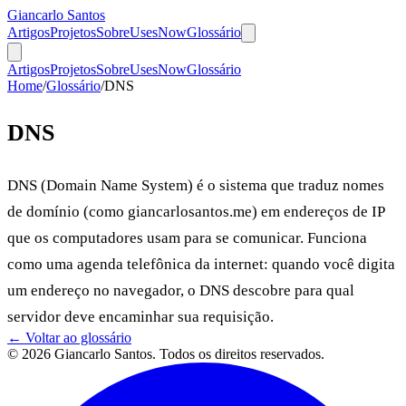
Giancarlo Santos
Artigos
Projetos
Sobre
Uses
Now
Glossário
Artigos
Projetos
Sobre
Uses
Now
Glossário
Home
/
Glossário
/
DNS
DNS
DNS (Domain Name System) é o sistema que traduz nomes
de domínio (como giancarlosantos.me) em endereços de IP
que os computadores usam para se comunicar. Funciona
como uma agenda telefônica da internet: quando você digita
um endereço no navegador, o DNS descobre para qual
servidor deve encaminhar sua requisição.
← Voltar ao glossário
© 2026 Giancarlo Santos. Todos os direitos reservados.