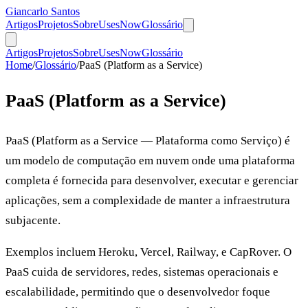
Giancarlo Santos
Artigos
Projetos
Sobre
Uses
Now
Glossário
Artigos
Projetos
Sobre
Uses
Now
Glossário
Home
/
Glossário
/
PaaS (Platform as a Service)
PaaS (Platform as a Service)
PaaS (Platform as a Service — Plataforma como Serviço) é
um modelo de computação em nuvem onde uma plataforma
completa é fornecida para desenvolver, executar e gerenciar
aplicações, sem a complexidade de manter a infraestrutura
subjacente.
Exemplos incluem Heroku, Vercel, Railway, e CapRover. O
PaaS cuida de servidores, redes, sistemas operacionais e
escalabilidade, permitindo que o desenvolvedor foque